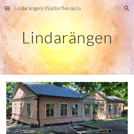
Lindarängens Waldorflekskola
Skip to main content
Skip to navigation
Lindarängen