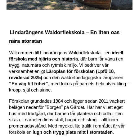
Lindarängens Waldorflekskola – En liten oas
nära storstan
Välkommen till Lindarängens Waldorflekskola – en
ideell
förskola med hjärta och historia
, där barn får växa i en
trygg, naturnära och rytmisk miljö. Vi bedriver vår
verksamhet enligt
Läroplan för förskolan (Lpfö 18,
reviderad 2025)
och den waldorfpedagogiska läroplanen
”En väg till frihet”
, med fokus på barnets hela utveckling –
kropp, själ och sinne.
Förskolan grundades 1984 och ligger sedan 2011 vackert
belägen nedanför "Borgen" på Gärdet. Här har vi ett eget
hus med trädgård, där barnen får plantera och odla i liten
skala. I närheten finns stall, hagar och skog – allt inom
promenadavstånd. Med mycket lite trafik i området är vår
förskola en
lugn och trygg plats mitt i storstaden
.